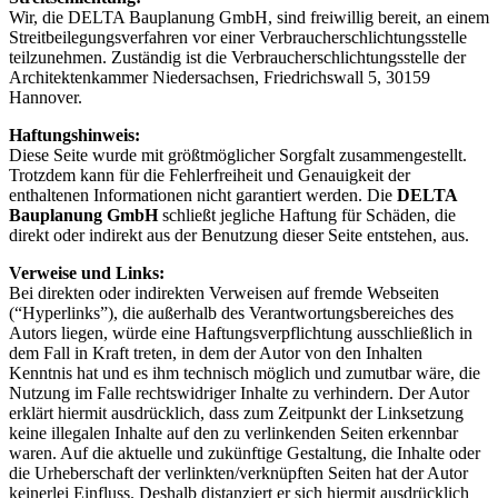
Wir, die DELTA Bauplanung GmbH, sind freiwillig bereit, an einem
Streitbeilegungsverfahren vor einer Verbraucherschlichtungsstelle
teilzunehmen. Zuständig ist die Verbraucherschlichtungsstelle der
Architektenkammer Niedersachsen, Friedrichswall 5, 30159
Hannover.
Haftungshinweis
:
Diese Seite wurde mit größtmöglicher Sorgfalt zusammengestellt.
Trotzdem kann für die Fehlerfreiheit und Genauigkeit der
enthaltenen Informationen nicht garantiert werden. Die
DELTA
Bauplanung GmbH
schließt jegliche Haftung für Schäden, die
direkt oder indirekt aus der Benutzung dieser Seite entstehen, aus.
Verweise und Links:
Bei direkten oder indirekten Verweisen auf fremde Webseiten
(“Hyperlinks”), die außerhalb des Verantwortungsbereiches des
Autors liegen, würde eine Haftungsverpflichtung ausschließlich in
dem Fall in Kraft treten, in dem der Autor von den Inhalten
Kenntnis hat und es ihm technisch möglich und zumutbar wäre, die
Nutzung im Falle rechtswidriger Inhalte zu verhindern. Der Autor
erklärt hiermit ausdrücklich, dass zum Zeitpunkt der Linksetzung
keine illegalen Inhalte auf den zu verlinkenden Seiten erkennbar
waren. Auf die aktuelle und zukünftige Gestaltung, die Inhalte oder
die Urheberschaft der verlinkten/verknüpften Seiten hat der Autor
keinerlei Einfluss. Deshalb distanziert er sich hiermit ausdrücklich