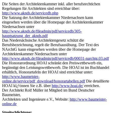
Die Seiten der Architektenkammer inkl. aller berufsrechtichen
Regelungen für Architekten sind erreichbar über:
http://www.aknds.de/servicedb.php
Die Satzung der Architektenkammer Niedersachsen kann
eingesehen werden über die Homepage der Architektenkammer
Niedersachsen unter
http://www.aknds.de/fileadmin/pdf/servicedb/305-
hauptsatzung_der_aknds.pdf
Das Niedersächsische Architektengesetz schützt die
Berufsbezeichnung, regelt die Berufsausübung. Der Text des
NArchtG kann eingesehen werden über die Homepage der
Architektenkammer Niedersachsen unter
http://www.aknds.de/fileadmin/pdf/servicedb/00031-narchtg.03.pdf
Die Honorarordnung HOAI schränkt den Preiswettbewerb ein,
begünstigt den Leistungswettbewerb. Die HOAI ist im Buchhandel
erhältlich, Honorartafeln der HOAI sind erreichbar unter:
http://www.baumeister-
online.de/service/pdf_download/honorartabellen.pdf
Die detaillierte
HOAI kï¿½nnen Sie z.B. über
http://www.hoai.de/
erreichen.
Der Architekt Rolf Müller ist Mitglied im Bund Deutscher
Baumeister,
Architekten und Ingenieure e.V., Website:
http://www.baumeister-
online.de
Streitschlichtung: