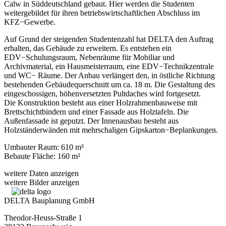
Calw in Süddeutschland gebaut. Hier werden die Studenten
weitergebildet für ihren betriebswirtschaftlichen Abschluss im
KFZ−Gewerbe.
Auf Grund der steigenden Studentenzahl hat DELTA den Auftrag
erhalten, das Gebäude zu erweitern. Es entstehen ein
EDV−Schulungsraum, Nebenräume für Mobiliar und
Archivmaterial, ein Hausmeisterraum, eine EDV−Technikzentrale
und WC− Räume. Der Anbau verlängert den, in östliche Richtung
bestehenden Gebäudequerschnitt um ca. 18 m. Die Gestaltung des
eingeschossigen, höhenversetzten Pultdaches wird fortgesetzt.
Die Konstruktion besteht aus einer Holzrahmenbauweise mit
Brettschichtbindern und einer Fassade aus Holztafeln. Die
Außenfassade ist geputzt. Der Innenausbau besteht aus
Holzständerwänden mit mehrschaligen Gipskarton−Beplankungen.
Umbauter Raum: 610 m³
Bebaute Fläche: 160 m²
weitere Daten anzeigen
weitere Bilder anzeigen
DELTA Bauplanung GmbH
Theodor-Heuss-Straße 1